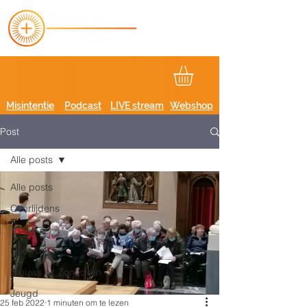
Misintentie
Podcast
LIVE stream
Webshop
Post
Alle posts
Alle posts
Overlijdens
Trouw
Doopsel
Nieuws uit Zonhoven
Jeugd
25 feb 2022
1 minuten om te lezen