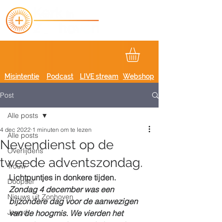
Misintentie
Podcast
LIVE stream
Webshop
Post
Alle posts
4 dec 2022
1 minuten om te lezen
Alle posts
Nevendienst op de
Overlijdens
tweede adventszondag.
Trouw
Lichtpuntjes in donkere tijden.
Doopsel
Zondag 4 december was een 
Nieuws uit Zonhoven
bijzondere dag voor de aanwezigen 
Jeugd
van de hoogmis. We vierden het 