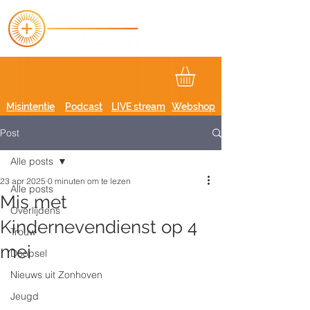
Misintentie
Podcast
LIVE stream
Webshop
Post
Alle posts
23 apr 2025
0 minuten om te lezen
Alle posts
Mis met
Overlijdens
Kindernevendienst op 4
Trouw
mei
Doopsel
Nieuws uit Zonhoven
Jeugd