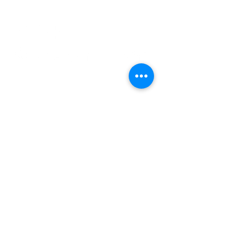
011 74 00 13
info@kerkinzonhoven.be
Lieven baetenplein 18
3520 Zonhoven
Heb je nog een vraag voor ons?