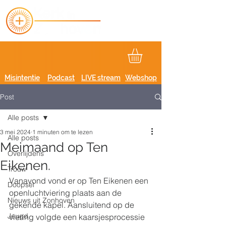
Misintentie
Podcast
LIVE stream
Webshop
Post
Alle posts
3 mei 2024
1 minuten om te lezen
Alle posts
Meimaand op Ten
Overlijdens
Eikenen.
Trouw
Vanavond vond er op Ten Eikenen een 
Doopsel
openluchtviering plaats aan de 
Nieuws uit Zonhoven
gekende kapel. Aansluitend op de 
Jeugd
viering volgde een kaarsjesprocessie 