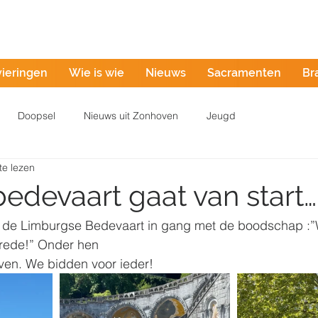
Misintentie
vieringen
Wie is wie
Nieuws
Sacramenten
Br
Doopsel
Nieuws uit Zonhoven
Jeugd
te lezen
edevaart gaat van start…
t de Limburgse Bedevaart in gang met de boodschap :”
vrede!” Onder hen
ven. We bidden voor ieder!