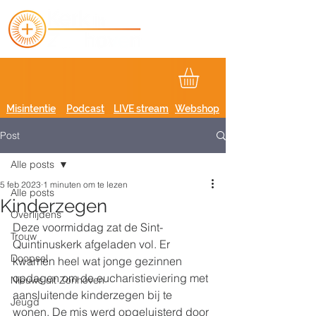
Misintentie
Podcast
LIVE stream
Webshop
Post
Alle posts
5 feb 2023
1 minuten om te lezen
Alle posts
Kinderzegen
Overlijdens
Deze voormiddag zat de Sint-
Trouw
Quintinuskerk afgeladen vol. Er 
Doopsel
kwamen heel wat jonge gezinnen 
opdagen om de eucharistieviering met 
Nieuws uit Zonhoven
aansluitende kinderzegen bij te 
Jeugd
wonen. De mis werd opgeluisterd door 