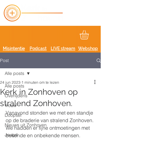
Misintentie
Podcast
LIVE stream
Webshop
Post
Alle posts
24 jun 2023
1 minuten om te lezen
Alle posts
Kerk in Zonhoven op
Overlijdens
stralend Zonhoven.
Trouw
Vanavond stonden we met een standje 
Doopsel
op de braderie van stralend Zonhoven. 
Nieuws uit Zonhoven
We hadden er fijne ontmoetingen met 
Jeugd
bekende en onbekende mensen. 