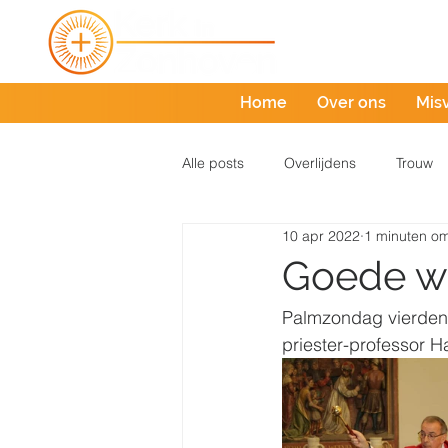
Home
Over ons
Mis
Alle posts
Overlijdens
Trouw
10 apr 2022
1 minuten om
Goede w
Palmzondag vierden 
priester-professor H