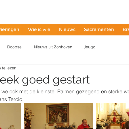
Misintentie
vieringen
Wie is wie
Nieuws
Sacramenten
Br
Doopsel
Nieuws uit Zonhoven
Jeugd
 te lezen
eek goed gestart
we ook met de kleinste. Palmen gezegend en sterke w
ans Tercic.