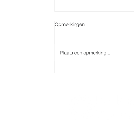
Opmerkingen
Plaats een opmerking...
Eerste communie 7 juni
2025 groep Centrum