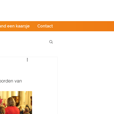
Podcast
LIVE stream
Webshop
and een kaarsje
Contact
oorden van 