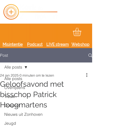
Misintentie
Podcast
LIVE stream
Webshop
Post
Alle posts
24 jan 2025
0 minuten om te lezen
Alle posts
Geloofsavond met
Overlijdens
bisschop Patrick
Trouw
Hoogmartens
Doopsel
Nieuws uit Zonhoven
Jeugd