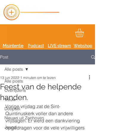
Misintentie
Podcast
LIVE stream
Webshop
Post
Alle posts
13 jun 2022
1 minuten om te lezen
Alle posts
Feest van de helpende
Overlijdens
handen.
Trouw
Vorige vrijdag zat de Sint-
Doopsel
Quintinuskerk voller dan andere 
Nieuws uit Zonhoven
vrijdagen. Er werd een dankviering 
Jeugd
opgedragen voor de vele vrijwilligers 