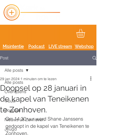
Misintentie
Podcast
LIVE stream
Webshop
Post
Alle posts
29 jan 2024
1 minuten om te lezen
Alle posts
Doopsel op 28 januari in
Overlijdens
de kapel van Teneikenen
Trouw
te Zonhoven.
Doopsel
Om 14:30 uur werd Shane Janssens 
Nieuws uit Zonhoven
gedoopt in de kapel van Teneikenen te 
Jeugd
Zonhoven.