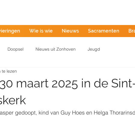
Misintentie
vieringen
Wie is wie
Nieuws
Sacramenten
Br
Doopsel
Nieuws uit Zonhoven
Jeugd
 te lezen
30 maart 2025 in de Sint
skerk
asper gedoopt, kind van Guy Hoes en Helga Thorarinsdo