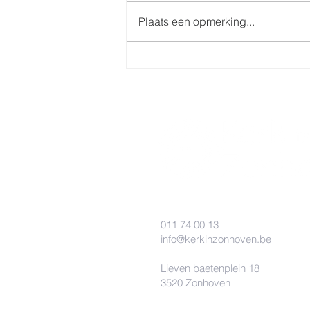
Plaats een opmerking...
Doop 14 september in de
Sint-Quintinuskerk
011 74 00 13
info@kerkinzonhoven.be
Lieven baetenplein 18
3520 Zonhoven