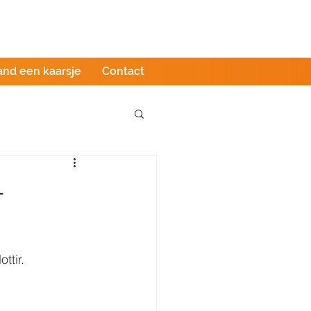
Podcast
LIVE stream
Webshop
and een kaarsje
Contact
-
ttir.