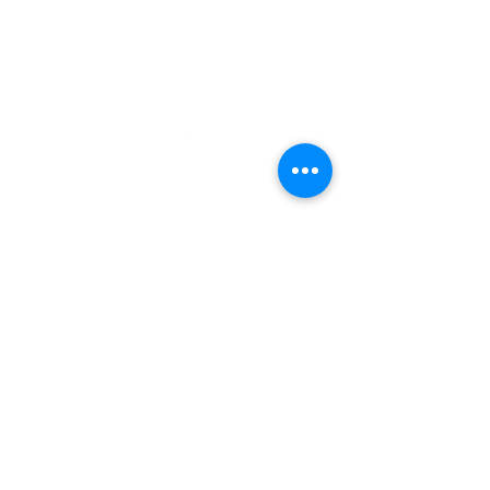
011 74 00 13
info@kerkinzonhoven.be
Lieven baetenplein 18
3520 Zonhoven
Heb je nog een vraag voor ons?