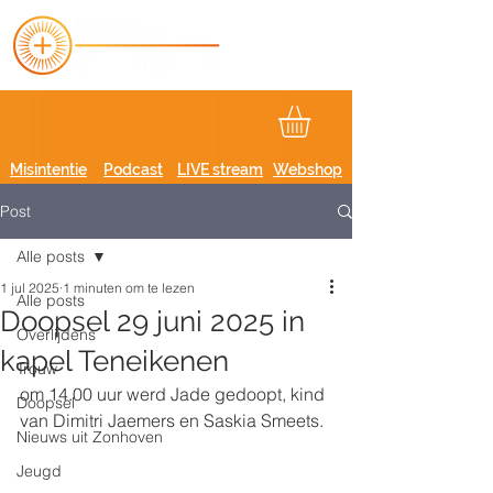
Misintentie
Podcast
LIVE stream
Webshop
Post
Alle posts
1 jul 2025
1 minuten om te lezen
Alle posts
Doopsel 29 juni 2025 in
Overlijdens
kapel Teneikenen
Trouw
om 14.00 uur werd Jade gedoopt, kind 
Doopsel
van Dimitri Jaemers en Saskia Smeets.
Nieuws uit Zonhoven
Jeugd