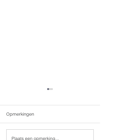
Opmerkingen
Plaats een opmerking...
Doop 14 september 2025
Doop 14 septe