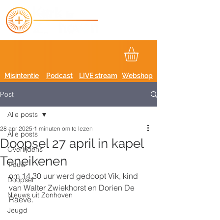
Misintentie
Podcast
LIVE stream
Webshop
Post
Alle posts
28 apr 2025
1 minuten om te lezen
Alle posts
Doopsel 27 april in kapel
Overlijdens
Teneikenen
Trouw
om 14.30 uur werd gedoopt Vik, kind 
Doopsel
van Walter Zwiekhorst en Dorien De 
Nieuws uit Zonhoven
Raeve.
Jeugd