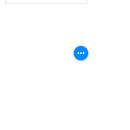
jaar thuis in de grafkapel
011 74 00 13
info@kerkinzonhoven.be
Lieven baetenplein 18
3520 Zonhoven
Heb je nog een vraag voor ons?