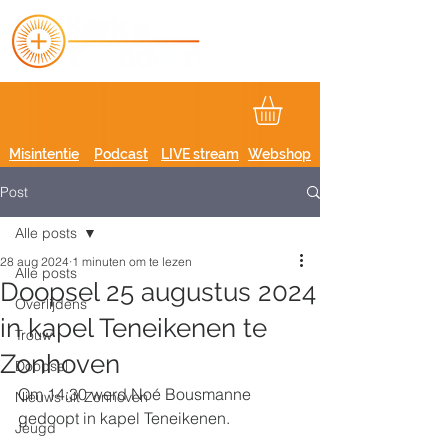
Misintentie
Podcast
LIVE stream
Webshop
Post
Alle posts
28 aug 2024
1 minuten om te lezen
Alle posts
Doopsel 25 augustus 2024
Overlijdens
in kapel Teneikenen te
Trouw
Zonhoven
Doopsel
Om 14:30 werd Noé Bousmanne 
Nieuws uit Zonhoven
gedoopt in kapel Teneikenen.
Jeugd