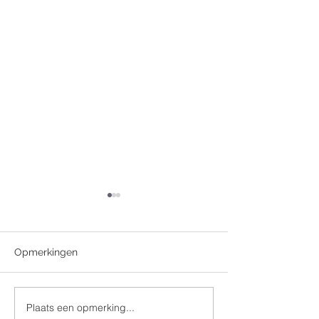
Opmerkingen
+ Jean Jaspers
Plaats een opmerking...
Zalige Valentinus 100