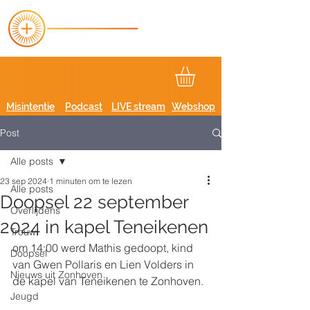
Misintentie
Podcast
LIVE stream
Webshop
Post
Alle posts
23 sep 2024
1 minuten om te lezen
Alle posts
Doopsel 22 september
Overlijdens
2024 in kapel Teneikenen
Trouw
om 14:00 werd Mathis gedoopt, kind 
Doopsel
van Gwen Pollaris en Lien Volders in 
Nieuws uit Zonhoven
de kapel van Teneikenen te Zonhoven.
Jeugd