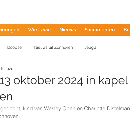
Misintentie
vieringen
Wie is wie
Nieuws
Sacramenten
Br
Doopsel
Nieuws uit Zonhoven
Jeugd
 te lezen
13 oktober 2024 in kapel
nen
gedoopt, kind van Wesley Oben en Charlotte Distelmans
onhoven.