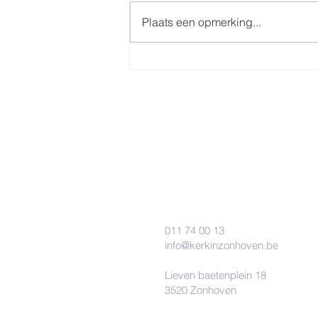
Plaats een opmerking...
Doop 14 september in de
Sint-Quintinuskerk
011 74 00 13
info@kerkinzonhoven.be
Lieven baetenplein 18
3520 Zonhoven