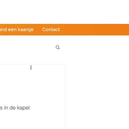
Podcast
LIVE stream
Webshop
and een kaarsje
Contact
 in de kapel 