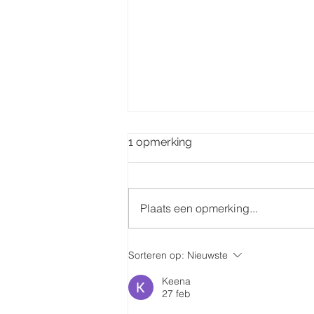
1 opmerking
Plaats een opmerking...
Doop 14 september in de
Sorteren op:
Nieuwste
Sint-Quintinuskerk
Keena
27 feb