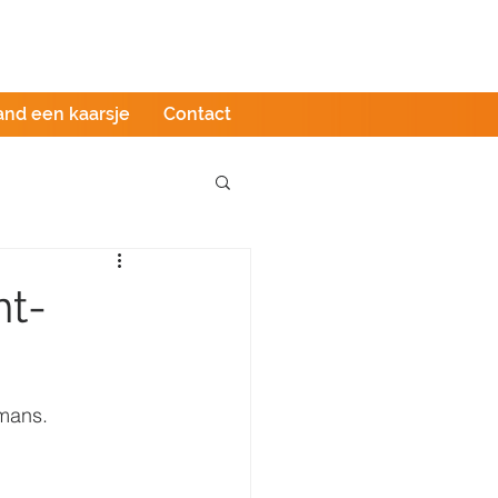
Podcast
LIVE stream
Webshop
and een kaarsje
Contact
nt-
mans.