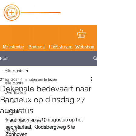
Misintentie
Podcast
LIVE stream
Webshop
Post
Alle posts
27 jun 2024
1 minuten om te lezen
Alle posts
Dekenale bedevaart naar
Overlijdens
Banneux op dinsdag 27
Trouw
augustus
Doopsel
Inschrijven voor 10 augustus op het 
Nieuws uit Zonhoven
secretariaat, Klodsbergweg 5 te 
Jeugd
Zonhoven