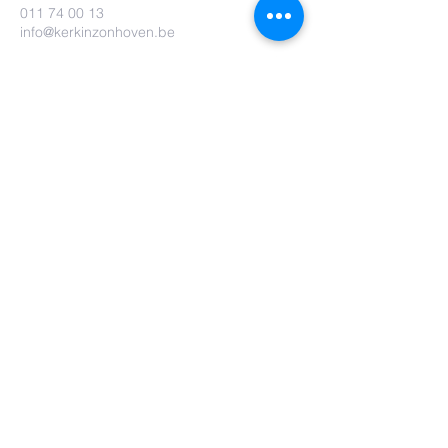
011 74 00 13
info@kerkinzonhoven.be
Lieven baetenplein 18
3520 Zonhoven
Heb je nog een vraag voor ons?
Verzenden