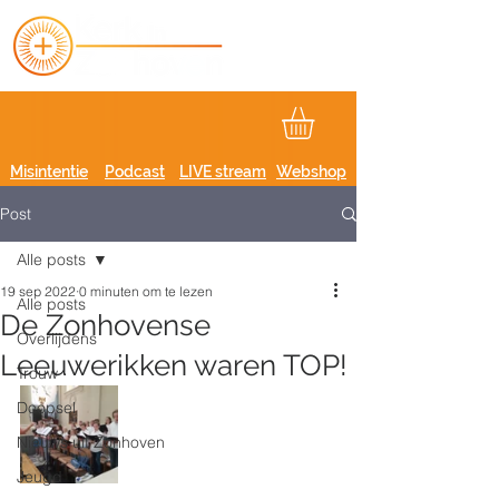
Misintentie
Podcast
LIVE stream
Webshop
Post
Alle posts
19 sep 2022
0 minuten om te lezen
Alle posts
De Zonhovense
Overlijdens
Leeuwerikken waren TOP!
Trouw
Doopsel
Nieuws uit Zonhoven
Jeugd