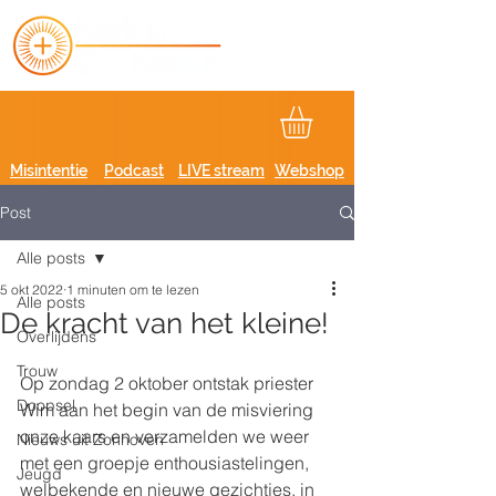
Misintentie
Podcast
LIVE stream
Webshop
Post
Alle posts
5 okt 2022
1 minuten om te lezen
Alle posts
De kracht van het kleine!
Overlijdens
Trouw
Op zondag 2 oktober ontstak priester 
Doopsel
Wim aan het begin van de misviering 
onze kaars en verzamelden we weer 
Nieuws uit Zonhoven
met een groepje enthousiastelingen, 
Jeugd
welbekende en nieuwe gezichtjes, in 