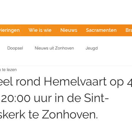
Misintentie
vieringen
Wie is wie
Nieuws
Sacramenten
Br
Doopsel
Nieuws uit Zonhoven
Jeugd
 te lezen
eel rond Hemelvaart op 4
20:00 uur in de Sint-
skerk te Zonhoven.