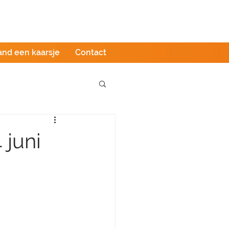
Podcast
LIVE stream
Webshop
and een kaarsje
Contact
 juni