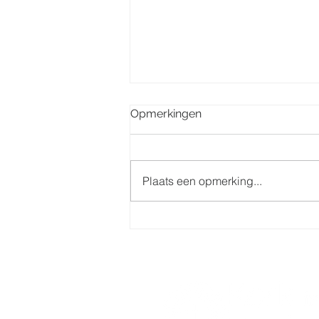
Opmerkingen
Plaats een opmerking...
Eerste communie 7 juni
2025 groep Centrum