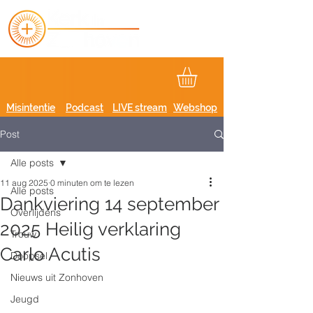
Misintentie
Podcast
LIVE stream
Webshop
Post
Alle posts
11 aug 2025
0 minuten om te lezen
Alle posts
Dankviering 14 september
Overlijdens
2025 Heilig verklaring
Trouw
Carlo Acutis
Doopsel
Nieuws uit Zonhoven
Jeugd