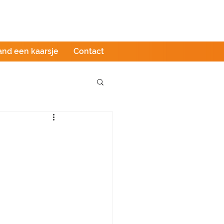
Podcast
LIVE stream
Webshop
and een kaarsje
Contact