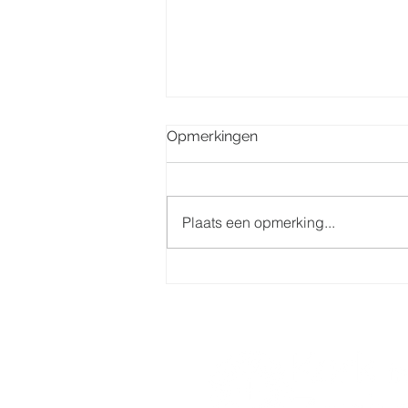
Opmerkingen
Plaats een opmerking...
Eerste communie 7 juni
2025 groep Centrum