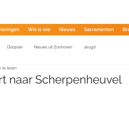
Misintentie
vieringen
Wie is wie
Nieuws
Sacramenten
Br
Doopsel
Nieuws uit Zonhoven
Jeugd
 te lezen
t naar Scherpenheuvel