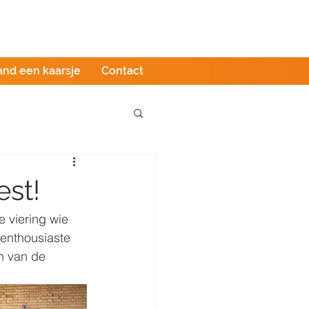
Podcast
LIVE stream
Webshop
and een kaarsje
Contact
est!
 viering wie 
enthousiaste 
n van de 