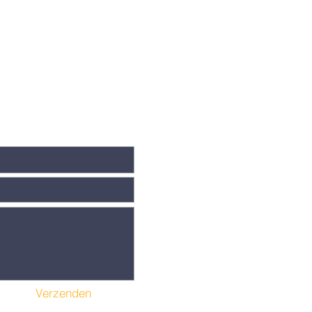
aag voor ons?
Verzenden