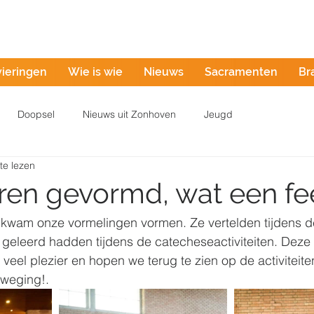
Misintentie
vieringen
Wie is wie
Nieuws
Sacramenten
Br
Doopsel
Nieuws uit Zonhoven
Jeugd
te lezen
ren gevormd, wat een fe
 kwam onze vormelingen vormen. Ze vertelden tijdens de
geleerd hadden tijdens de catecheseactiviteiten. Deze 
eel plezier en hopen we terug te zien op de activiteite
weging!. 