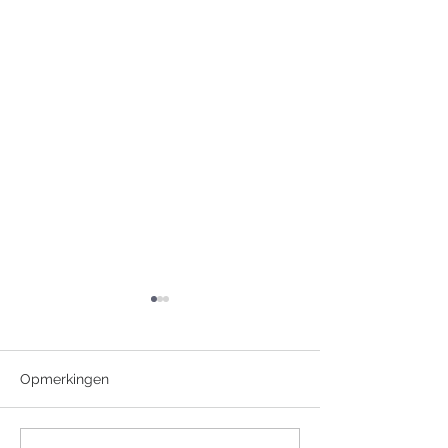
Opmerkingen
+ Jean Jaspers