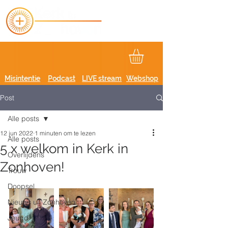
Misintentie
Podcast
LIVE stream
Webshop
Post
Alle posts
12 jun 2022
1 minuten om te lezen
Alle posts
5 x welkom in Kerk in
Overlijdens
Zonhoven!
Trouw
Doopsel
Nieuws uit Zonhoven
Jeugd