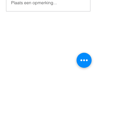
Plaats een opmerking...
Zalige Valentinus 100
jaar thuis in de grafkapel
011 74 00 13
info@kerkinzonhoven.be
Lieven baetenplein 18
3520 Zonhoven
Heb je nog een vraag voor ons?