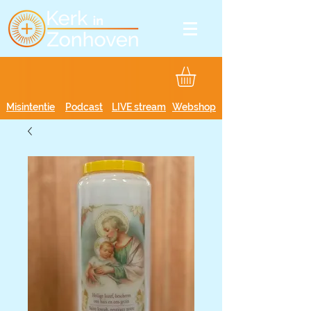
Misintentie
Podcast
LIVE stream
Webshop