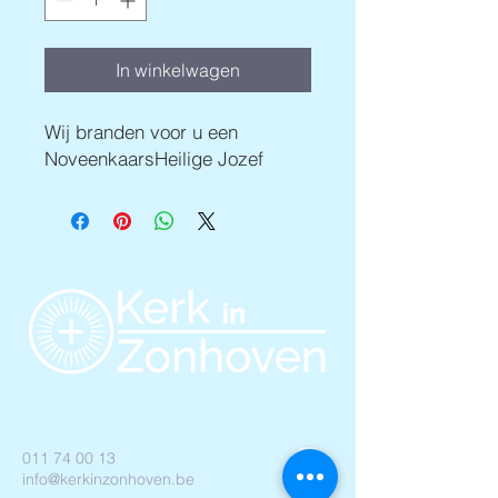
In winkelwagen
Wij branden voor u een
NoveenkaarsHeilige Jozef
011 74 00 13
info@kerkinzonhoven.be