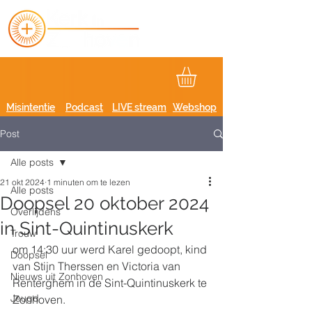
Misintentie
Podcast
LIVE stream
Webshop
Post
Alle posts
21 okt 2024
1 minuten om te lezen
Alle posts
Doopsel 20 oktober 2024
Overlijdens
in Sint-Quintinuskerk
Trouw
om 14:30 uur werd Karel gedoopt, kind 
Doopsel
van Stijn Therssen en Victoria van 
Nieuws uit Zonhoven
Renterghem in de Sint-Quintinuskerk te 
Jeugd
Zonhoven.