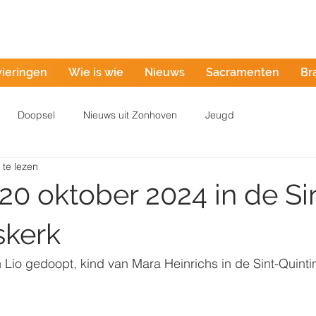
Misintentie
vieringen
Wie is wie
Nieuws
Sacramenten
Br
Doopsel
Nieuws uit Zonhoven
Jeugd
 te lezen
20 oktober 2024 in de Si
skerk
io gedoopt, kind van Mara Heinrichs in de Sint-Quintin