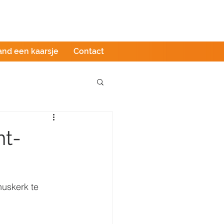
Podcast
LIVE stream
Webshop
and een kaarsje
Contact
nt-
uskerk te 