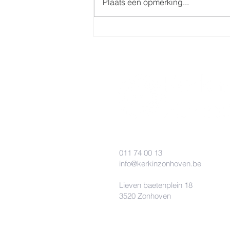
Plaats een opmerking...
Doop 14 september in de
Sint-Quintinuskerk
011 74 00 13
info@kerkinzonhoven.be
Lieven baetenplein 18
3520 Zonhoven