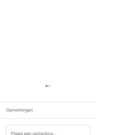
Opmerkingen
Plaats een opmerking...
Doop 14 september 2025
Doop 14 septe