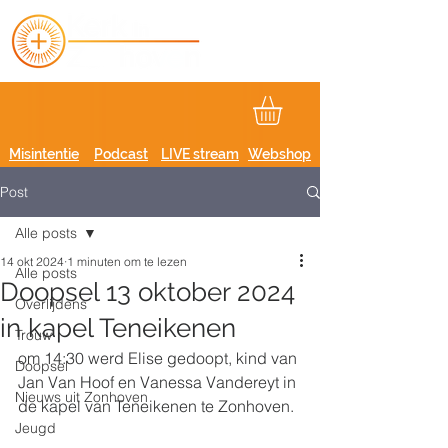
Misintentie
Podcast
LIVE stream
Webshop
Post
Alle posts
14 okt 2024
1 minuten om te lezen
Alle posts
Doopsel 13 oktober 2024
Overlijdens
in kapel Teneikenen
Trouw
om 14:30 werd Elise gedoopt, kind van 
Doopsel
Jan Van Hoof en Vanessa Vandereyt in 
Nieuws uit Zonhoven
de kapel van Teneikenen te Zonhoven.
Jeugd