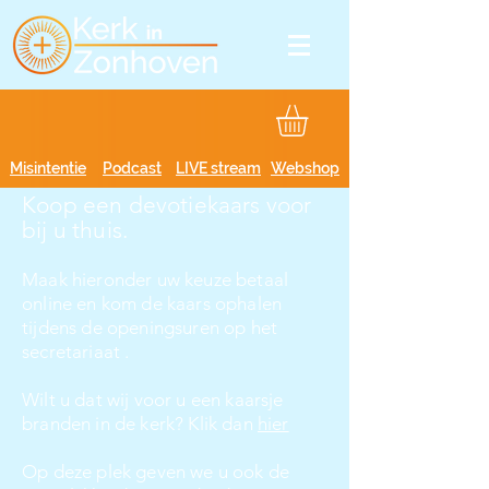
Misintentie
Podcast
LIVE stream
Webshop
Koop een devotiekaars voor
bij u thuis.
Maak hieronder uw keuze betaal
online en kom de kaars ophalen
tijdens de openingsuren op het
secretariaat .
Wilt u dat wij voor u een kaarsje
branden in de kerk? Klik dan
hier
Op deze plek geven we u ook de