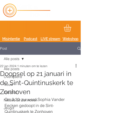
Misintentie
Podcast
LIVE stream
Webshop
Post
Alle posts
22 jan 2024
1 minuten om te lezen
Alle posts
Doopsel op 21 januari in
Overlijdens
de Sint-Quintinuskerk te
Trouw
Zonhoven
Doopsel
Om 9:30 uur werd Sophia Vander 
Nieuws uit Zonhoven
Eecken gedoopt in de Sint-
Jeugd
Quintinuskerk te Zonhoven