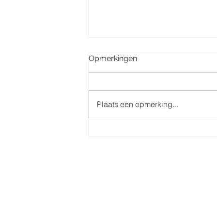
Opmerkingen
Plaats een opmerking...
Eerste communie 7 juni
2025 groep Centrum