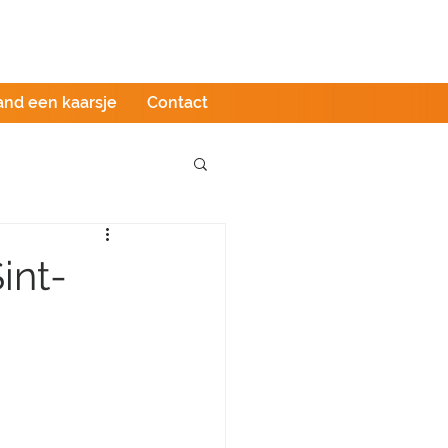
Podcast
LIVE stream
Webshop
and een kaarsje
Contact
int-