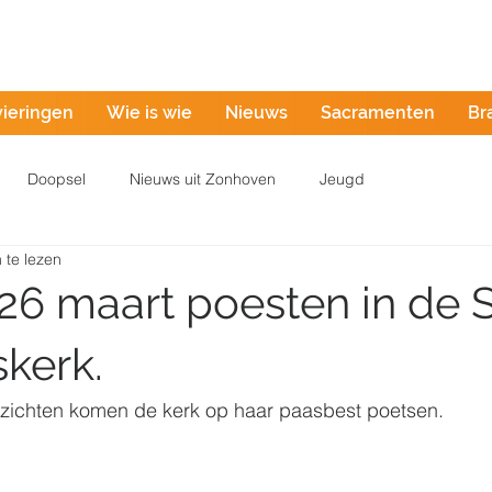
Misintentie
vieringen
Wie is wie
Nieuws
Sacramenten
Br
Doopsel
Nieuws uit Zonhoven
Jeugd
 te lezen
26 maart poesten in de S
skerk.
ezichten komen de kerk op haar paasbest poetsen.