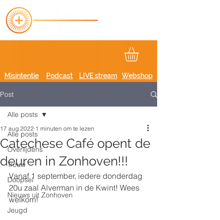
Misintentie
Podcast
LIVE stream
Webshop
Post
Alle posts
17 aug 2022
1 minuten om te lezen
Alle posts
Catechese Café opent de
Overlijdens
deuren in Zonhoven!!!
Trouw
Vanaf 1 september, iedere donderdag 
Doopsel
20u zaal Alverman in de Kwint! Wees 
Nieuws uit Zonhoven
welkom!
Jeugd