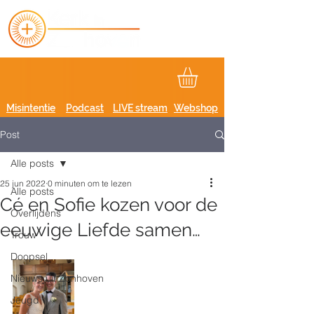
Misintentie
Podcast
LIVE stream
Webshop
Post
Alle posts
25 jun 2022
0 minuten om te lezen
Alle posts
Cé en Sofie kozen voor de
Overlijdens
eeuwige Liefde samen…
Trouw
Doopsel
Nieuws uit Zonhoven
Jeugd