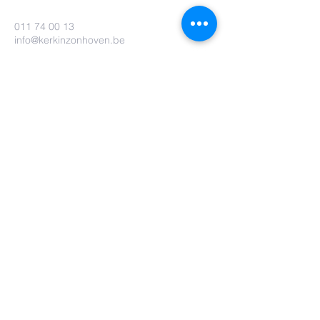
011 74 00 13
info@kerkinzonhoven.be
Lieven baetenplein 18
3520 Zonhoven
Heb je nog een vraag voor ons?
Verzenden